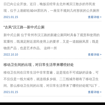
日已向公众开放。近日，晚饭后经常去北外滩滨江散步的市民发
现，位于上港邮轮城4A景区内，一座呈不规则几何形状的公共厕所
悄然而起，公厕中间似乎还“
2021.01.15
查看详细 >
“古风“汉江路---新中式公厕
新中式公厕 位于常州市汉江路的新建公厕同时具备了观赏和使用的
双重性，既满足附近居民使用上的要求，又是一道靓丽风景；既是
物质产品，也是艺术作品。 这样一所
2022.10.10
查看详细 >
移动卫生间的出现，对日常生活带来哪些好处
移动卫生间在日常生活中非常普遍，这是现在不可或缺的设备，可
不仅仅是一线大城市，就连很多乡镇、二三线城市都有了移动卫生
间。那么移动卫生间的出现，对日常生活带来了哪些好处呢?以下，
我们就一起来盘点看一看，
2021.01.15
查看详细 >