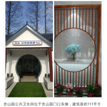
弇山园公共卫生间位于弇山园门口东侧，建筑面积111平方