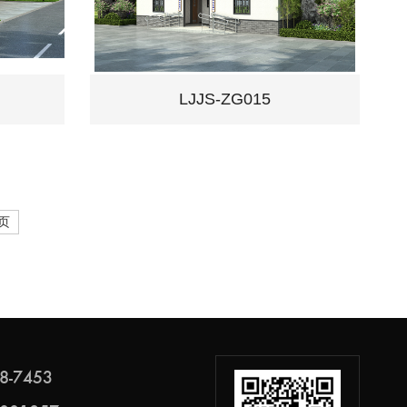
LJJS-ZG015
页
8-7453