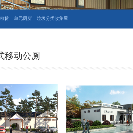
租赁
单元厕所
垃圾分类收集屋
式移动公厕